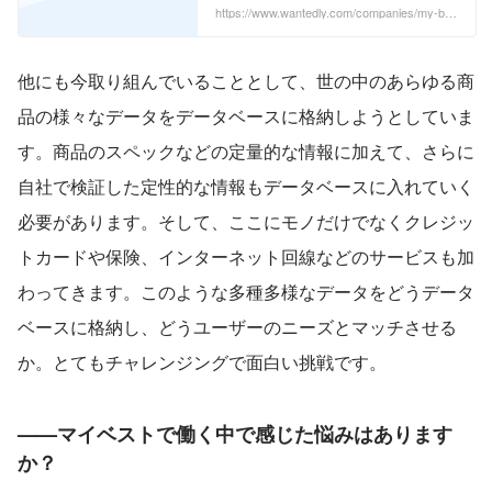
い季節になったので、早速今週末から走
https://www.wantedly.com/companies/my-bes
t/post_articles/315561
り始めたいと思います！ さて、マイベス
トのプロダクト開発部は前回の記事でも
紹介のあった通り、ミッションという単
位でチームが分かれています。 今回は、
他にも今取り組んでいることとして、世の中のあらゆる商
私の所属する「Operation ...
品の様々なデータをデータベースに格納しようとしていま
す。商品のスペックなどの定量的な情報に加えて、さらに
自社で検証した定性的な情報もデータベースに入れていく
必要があります。そして、ここにモノだけでなくクレジッ
トカードや保険、インターネット回線などのサービスも加
わってきます。このような多種多様なデータをどうデータ
ベースに格納し、どうユーザーのニーズとマッチさせる
か。とてもチャレンジングで面白い挑戦です。
——マイベストで働く中で感じた悩みはあります
か？