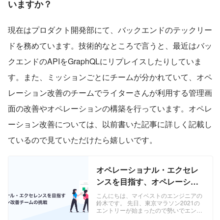
いますか？
現在はプロダクト開発部にて、バックエンドのテックリー
ドを務めています。技術的なところで言うと、最近はバッ
クエンドのAPIをGraphQLにリプレイスしたりしていま
す。また、ミッションごとにチームが分かれていて、オペ
レーション改善のチームでライターさんが利用する管理画
面の改善やオペレーションの構築を行っています。オペレ
ーション改善については、以前書いた記事に詳しく記載し
ているので見ていただけたら嬉しいです。
オペレーショナル・エクセレ
ンスを目指す、オペレーショ
ン改善チームの挑戦 |
こんにちは、マイベストのエンジニアの
鈴木です。 先日、東京マラソン2021の
Engineer
エントリーが始まったので勢いでエント
リーしてみました。桜も満開で気持ちい