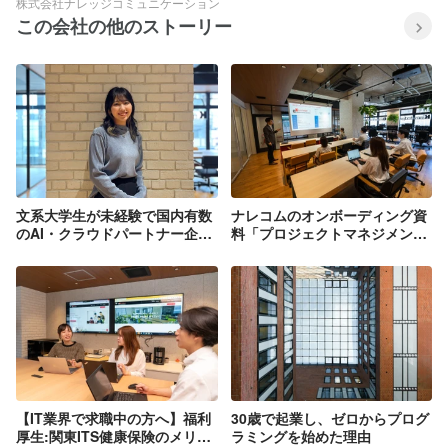
株式会社ナレッジコミュニケーション
この会社の他のストーリー
文系大学生が未経験で国内有数
ナレコムのオンボーディング資
のAI・クラウドパートナー企業
料「プロジェクトマネジメント
に飛び込んだ理由とは？【新卒
研修」を大公開！
メンバーインタビュー#2】
【IT業界で求職中の方へ】福利
30歳で起業し、ゼロからプログ
厚生:関東ITS健康保険のメリッ
ラミングを始めた理由