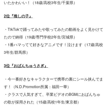
いたかわいい！（18歳/高校3年生/千葉県）
2位『推しの子』
・TikTokで踊ってみたや歌ってみたの動画をよく見かけて
たので納得（19歳/専門学校2年生/宮城県）
・1番ハマってて好きなアニメです！泣けます（17歳/高校
3年生/群馬県）
3位『おぱんちゅうさぎ』
・今一番好きなキャラクターで携帯の裏にシール挟んでま
す！（N.D.Promotion所属：福田一華）
・クラスで人気すぎて、卒業ビデオのBGMにおぱんちゅ
の歌が採用された（15歳/高校1年生/東京都）