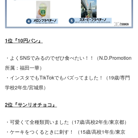
1位『10円パン』
・よくSNSでみるのでぜひ食べたい！！（N.D.Promotion
所属：福田一華）
・インスタでもTikTokでもバズってました！（19歳/専門
学校2年生/宮城県）
2位『サンリオチョコ』
・可愛くて全種類買いました（17歳/高校2年生/東京都）
・ケーキをつくるときに刺す！ （15歳/高校1年生/東京