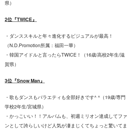
県）
2位『TWICE』
・ダンススキルと年々進化するビジュアルが最高！
（N.D.Promotion所属：福田一華）
・韓国アイドルと言ったらTWICE！（16歳/高校2年生/滋
賀県）
3位『Snow Man』
・歌もダンスもバラエティも全部好きです^ ^（19歳/専門
学校2年生/宮城県）
・かっこいい！！アルバムも、初週ミリオン達成してファ
ンとして誇らしいけど人気が凄まじくてちょっと驚いてま