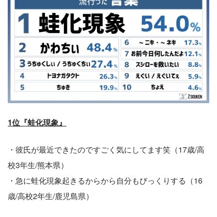
1位『蛙化現象』
・彼氏が最近できたのですごく気にしてます笑（17歳/高
校3年生/熊本県）
・急に蛙化現象起きるからから自分もびっくりする（16
歳/高校2年生/鹿児島県）