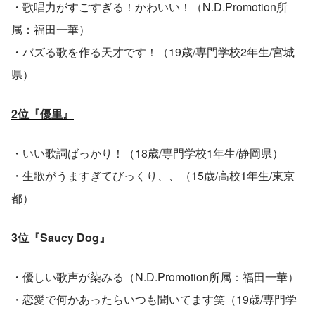
・歌唱力がすごすぎる！かわいい！（N.D.Promotion所
属：福田一華）
・バズる歌を作る天才です！（19歳/専門学校2年生/宮城
県）
2位『優里』
・いい歌詞ばっかり！（18歳/専門学校1年生/静岡県）
・生歌がうますぎてびっくり、、（15歳/高校1年生/東京
都）
3位『Saucy Dog』
・優しい歌声が染みる（N.D.Promotion所属：福田一華）
・恋愛で何かあったらいつも聞いてます笑（19歳/専門学