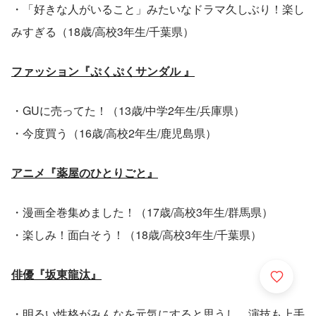
・「好きな人がいること」みたいなドラマ久しぶり！楽し
みすぎる（18歳/高校3年生/千葉県）
ファッション『ぷくぷくサンダル 』
・GUに売ってた！（13歳/中学2年生/兵庫県）
・今度買う（16歳/高校2年生/鹿児島県）
アニメ『薬屋のひとりごと』
・漫画全巻集めました！（17歳/高校3年生/群馬県）
・楽しみ！面白そう！（18歳/高校3年生/千葉県）
俳優『坂東龍汰』
・明るい性格がみんなを元気にすると思うし、演技も上手