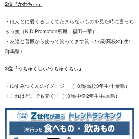
2位『かわちぃ』
・ほんとに愛くるしくてたまらないものを見た時に言っち
ゃう笑（N.D.Promotion所属：福田一華）
・友達と普段から使って笑ってます笑（17歳/高校3年生/
群馬県）
3位『うちゅくしぃ/うちゅくちぃ』
・ゆずみつくんのイメージ！（18歳/高校3年生/千葉県）
・これはどこでも聞く！（13歳/中学2年生/兵庫県）