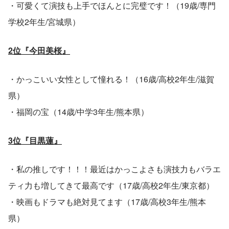
・可愛くて演技も上手でほんとに完璧です！（19歳/専門
学校2年生/宮城県）
2位『今田美桜』
・かっこいい女性として憧れる！（16歳/高校2年生/滋賀
県）
・福岡の宝（14歳/中学3年生/熊本県）
3位『目黒蓮』
・私の推しです！！！最近はかっこよさも演技力もバラエ
ティ力も増してきて最高です（17歳/高校2年生/東京都）
・映画もドラマも絶対見てます（17歳/高校3年生/熊本
県）