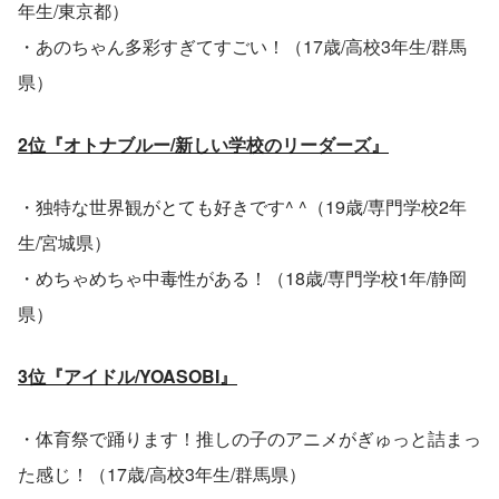
年生/東京都）
・あのちゃん多彩すぎてすごい！（17歳/高校3年生/群馬
県）
2位『オトナブルー/新しい学校のリーダーズ』
・独特な世界観がとても好きです^ ^（19歳/専門学校2年
生/宮城県）
・めちゃめちゃ中毒性がある！（18歳/専門学校1年/静岡
県）
3位『アイドル/YOASOBI』
・体育祭で踊ります！推しの子のアニメがぎゅっと詰まっ
た感じ！（17歳/高校3年生/群馬県）