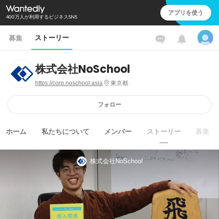
アプリを使う
400万人が利用するビジネスSNS
ストーリー
募集
株式会社NoSchool
https://corp.noschool.asia
東京都
フォロー
ホーム
私たちについて
メンバー
ストーリー
募集
株式会社NoSchool