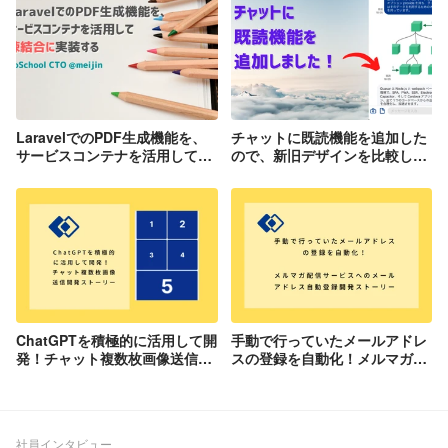
LaravelでのPDF生成機能を、
チャットに既読機能を追加した
サービスコンテナを活用して疎
ので、新旧デザインを比較して
結合に実装する
みた！
ChatGPTを積極的に活用して開
手動で行っていたメールアドレ
発！チャット複数枚画像送信開
スの登録を自動化！メルマガ配
発ストーリー
信サービスへのメールアドレス
自動登録開発ストーリー
社員インタビュー