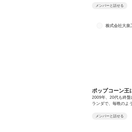
はいつも後回しにな
メンバーと話せる
なく、自分の人生の
しておきたかった。
くのか は、13年と
株式会社大泉
です。でも本当の理由
ポップコーン王
2009年、20代も
ランダで、毎晩のよ
は違い、毎晩のよう
った孤独を抱えてい
メンバーと話せる
ず、本気でそう思っ
い。でも僕は、毎晩