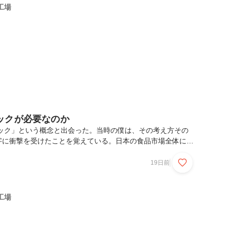
げ、当時は不動産管理の仕事のみをしていた大泉工場へ戻って
工場
て期待を背負ってはいたものの、何をしたらいいのかはまっ
ックが必要なのか
ニック」という概念と出会った。当時の僕は、その考え方その
字に衝撃を受けたことを覚えている。日本の食品市場全体にお
割合は、約0.3%。規模で言えば、1,300〜1,500億円程度
なに少ないのか」それが、最初の感想だった。当時、世界平均
19日前
リカは約4.0%。ちなみに、お隣の中国ですら約0.5%。数字だ
は伸び代しかないように思えた。1%に伸ばすだけで、1兆円規
これはビジネスチャンスだと感じた。あれから10年以上が経過
工場
オーガニック食品比率は約0...