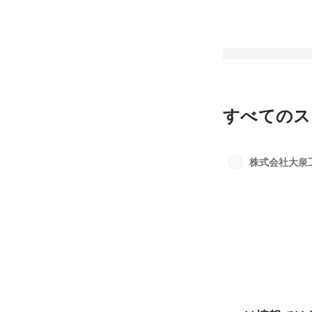
すべてのス
【採用担当より応募
んへ】大泉工場の今
株式会社大泉
伝えします
固定された投稿