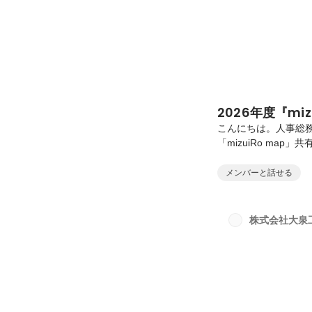
2026年度『mi
こんにちは。人事総務
「mizuiRo map
なく、私たちがどん
業計画の説明だけで
メンバーと話せる
ているのかそのため
て進んでいくための
は、「正しいことを
株式会社大泉
（利益を出し続けなけ