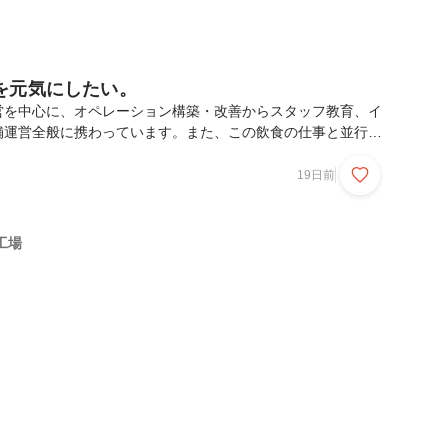
を元気にしたい。
営を中心に、オペレーション構築・改善からスタッフ教育、イ
舗運営全般に携わっています。また、この飲食の仕事と並行し
ている活動があります。それは「チア」です。チアを通じて多
間と支え合いながら、一つの目標に向かって挑戦してきまし
19日前
は、「人は心と身体の両方が満たされてこそ、本来の力を発揮
です。どれだけ技術があっても、身体のコンディションが整っ
うに動けません。反対に、身体が元気でも心が疲れていると笑
工場
だから私は、心と身体の健康は切り離せないものだと考えてい