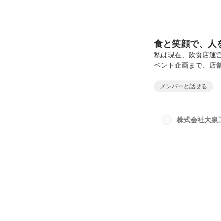
食と笑顔で、人
私は現在、飲食店運
ベント企画まで、店
て、長年大切に続け
くの人と出会い、仲
メンバーと話せる
た。そこで学んだの
できる」ということ
ていなければ思うよ
株式会社大泉
顔は生まれません。
ます...