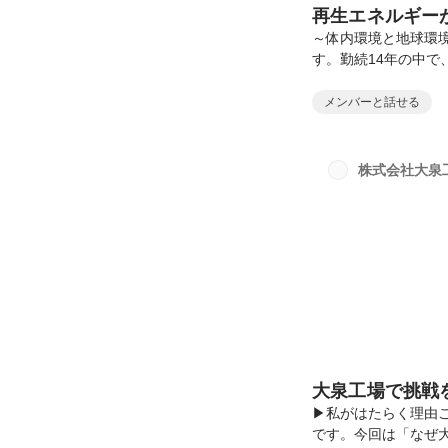
再生エネルギー
～体内環境と地球環
す。勤続14年の中
大切にしてきた想い
社内のあるコメント
メンバーと話せる
プラントベース、そ
し、共有したいと思
物。その背景には、
株式会社大泉
ガニック」や「プラ
を...
大泉工場で挑戦
▶︎私がはたらく理
です。今回は「なぜ