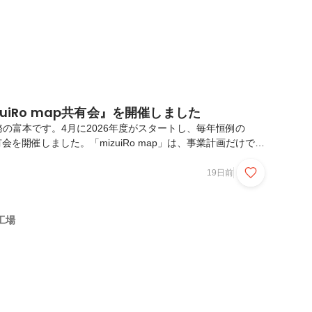
zuiRo map共有会』を開催しました
の富本です。4月に2026年度がスタートし、毎年恒例の
」共有会を開催しました。「mizuiRo map」は、事業計画だけでは
な未来を創りたいのかを示す地図です。この会では、数字や事
はなく、私たちはなぜこの事業をやるのかどんな未来を目指し
19日前
に何へ集中するのかを、改めて全員で共有し、同じ方向を向い
大事な時間です。「正しいことを、やり続ける」大泉工場で
やり続けるためには、事業として成立させなければならない
工場
ればならない）」という考え方を大切にして...