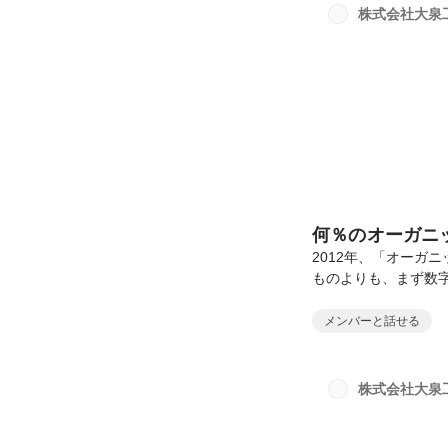
マン時代に別れを告
株式会社大泉
きた僕。4代目とし
た...
何％のオーガニ
2012年、「オーガ
ものよりも、まず数
けるオーガニック食品の
だった。「え、そん
メンバーと話せる
は約1.0%前後。アメ
けを見ると、日本に
模。だから純粋に、
株式会社大泉
した2025年。日本の