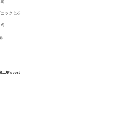
18
)
ガニック
(
16
)
16
)
る
ス
場's post