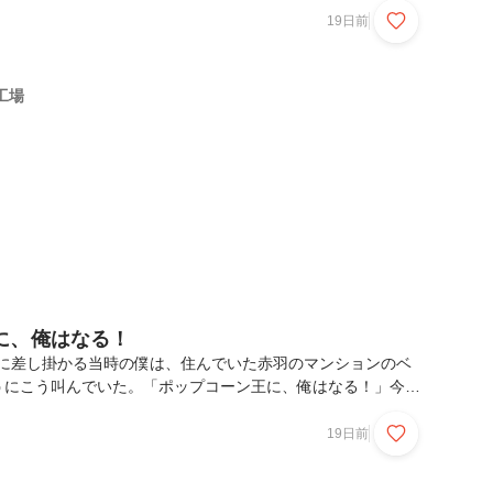
っていたと思います。でも13年という時間は、ただの継続では
19日前
一部そのものだと気づきました。 だからこそ、いまコラムに
「自分の意思で選び続けてきた理由」なぜ今、このコラムを書
いう節目は、振り返るにはちょうどいいタイミングだったから
工場
はもう一つあります。 それは、「これからもここで働...
に、俺はなる！
終盤に差し掛かる当時の僕は、住んでいた赤羽のマンションのベ
うにこう叫んでいた。「ポップコーン王に、俺はなる！」今と
に家で一人酒を飲み、サラリーマン時代には感じたことのなか
た頃の話だ。食のビジネスに一切関わっていないにもかかわら
19日前
ていた。何の根拠もない。人脈も技術も、もちろん実績もな
のようにこう叫んでいた。イメージがあったからだ。サラリー