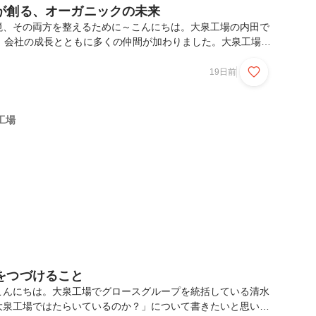
が創る、オーガニックの未来
境、その両方を整えるために～こんにちは。大泉工場の内田で
で、会社の成長とともに多くの仲間が加わりました。大泉工場が
や挑戦の背景を、改めて伝える機会も必要だと感じています。
を目にしたことをきっかけに、「なぜ私たちがオーガニックや
19日前
して再生可能エネルギーに取り組んでいるのか」を改めて整理
い今回のコラムを執筆しました私たちが日々選ぶ食べ物や飲み
生産者の想いや原材料へのこだわりがあります。近年は「オー
工場
ントベース」という言葉も身近になり、身体にやさしい選択
をつづけること
由こんにちは。大泉工場でグロースグループを統括している清水
大泉工場ではたらいているのか？」について書きたいと思いま