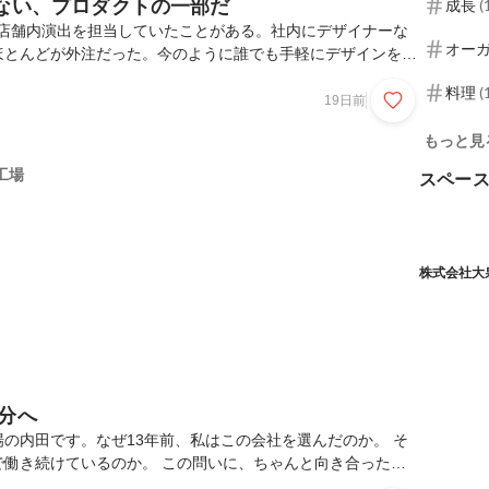
はない、プロダクトの一部だ
成長
(
、店舗内演出を担当していたことがある。社内にデザイナーな
オー
ほとんどが外注だった。今のように誰でも手軽にデザインをつ
きる時代ではない。だからこそ、催事のポスターも、館内の
料理
(
も、すべてを逆算して準備しなければならなかった。正直、日々
19日前
、「これを内製化できたらどれだけ楽だろう」と何度も考えて
もっと見
し、店内に設置されるまでには想像以上に時間がかかる。相手
請け負っているわけではない。当然のことながら、一歩も二歩
工場
スペー
依頼しなければ、納期もクオリティも、自分たちが目指すも
株式会社大泉工
分へ
の内田です。なぜ13年前、私はこの会社を選んだのか。 そ
で働き続けているのか。 この問いに、ちゃんと向き合ったこ
た。 日々は忙しく、目の前の仕事に追われる中で、「理由」