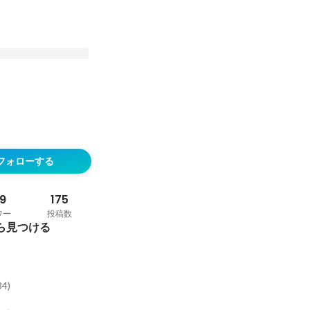
ENLIT CAFE
稿
フォローする
9
175
ワー
投稿数
ら見つける
)
34
)