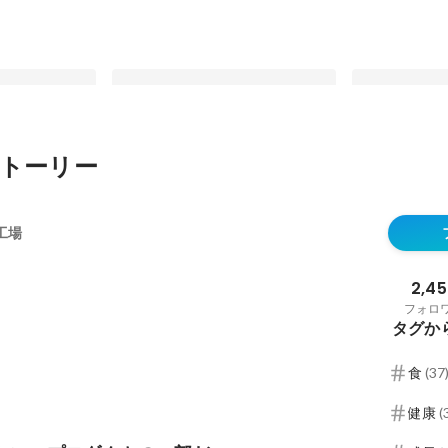
トーリー
ご検討のみなさ
【大泉工場コラム】突然の在宅勤務
BROOKS GRE
とこれからをお
で気づいた「私たちらしい」働き方
固定された投
工場
固定された投稿
2,45
フォロ
タグか
食
(
37
健康
(