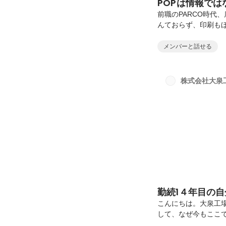
POPは情報で
前職のPARCO時代
んておらず、印刷も
くり、すぐに出力で
POPも、店内装飾
メンバーと話せる
時間に追われる中で
いた。装飾品が完成
も僕らだけの仕事を
株式会社大泉
も先回りして仕事を
の...
勤続1４年目の自
こんにちは。大泉工場
して、なぜ今もここ
とがありませんでし