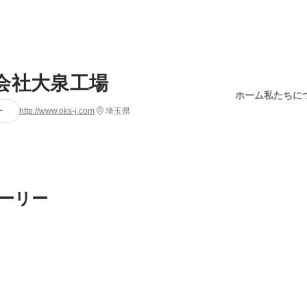
会社大泉工場
ホーム
私たちに
ー
http://www.oks-j.com
埼玉県
ーリー