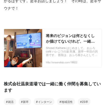
かるはずです。是非お話しましょう！　その時は、是非サ
ウナで！
将来のビジョンは何となくし
か描けてないけれど、一緒に
働く"ヒト"は大切にしたい | 温
Shosei Kaihara はじめまして。 おふろ
café ハレニワの湯 所属、新卒一年目の貝
泉道場
原です。 普段は、おふろ屋さんとしての
運営全般（接客・清掃等）やECサイト運
営、ロウリュ・アウフグースサービス
http://onsendojo.com/18822
（サウナ室でのパフォーマンス）等、幅
広い業務に取り組んでいます。 ...
株式会社温泉道場では一緒に働く仲間を募集してい
ます
就活
新卒
インターン
地域活性
23卒