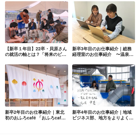
【新卒１年目】22卒・貝原さん
新卒3年目のお仕事紹介｜総務
の就活の軸とは？「将来のビジ
経理室のお仕事紹介 〜温泉道
ョンは何となくしか描けてない
場の、店舗以外の働き方〜
けれど…。」
新卒2年目のお仕事紹介｜東北
新卒4年目のお仕事紹介｜地域
初のおふろcafé 「おふろcafé
ビジネス部、地方をよりよくす
yusa」の立ち上げ
るために駆け回る。