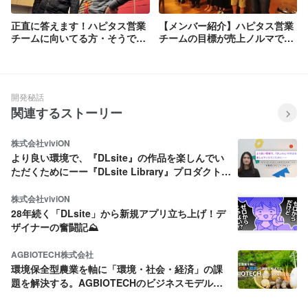
正直に答えます！ハピタス営業
【メンバー紹介】ハピタス営業
チームに向いてる方・そうでな
チームの目標が売上ノルマでは
い方。
ない理由。
開発秘話
関連するストーリー
株式会社viviON
より良い環境で、『DLsite』の作品を楽しんでい
ただくためにーー『DLsite Library』プロダクトマ
ネージャー・佐藤凌太さんにインタビュー
株式会社viviON
28年続く「DLsite」から新規アプリ立ち上げ！デ
ザイナーの奮闘記⛰️
AGBIOTECH株式会社
環境保全型農業を軸に「環境・社会・経済」の課
題を解決する。AGBIOTECHのビジネスモデルと
は？