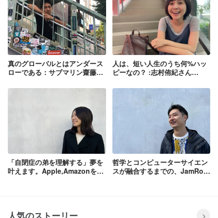
真のグローバルとはアンダース
人は、短い人生のうち何%ハッ
ローである：サブマリン齋藤の
ピーなの？ :志村侑紀さん
美学
（UI/UX Director）インタビュ
ー
「自閉症の弟を理解する」夢を
哲学とコンピューターサイエン
叶えます。Apple,Amazonを経
スが融合するまでの、JamRoll
て一番やりたいことをやるため
プロダクトマネージャーはずむ
Empathにジョインしたミサキ
の「寄り道」：山崎 はずむ
さん｜：松本 美咲さん（Head
（Co-CEO）インタビュー
of R&D）インタビュー
人気のストーリー