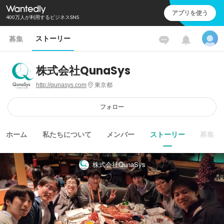
アプリを使う
400万人が利用するビジネスSNS
ストーリー
募集
株式会社QunaSys
http://qunasys.com
東京都
フォロー
ホーム
私たちについて
メンバー
ストーリー
募集
株式会社QunaSys