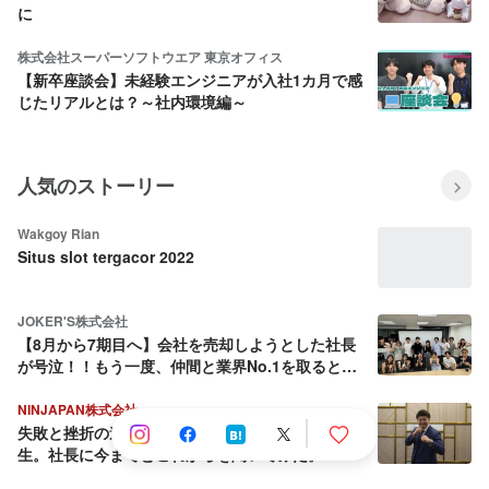
に
株式会社スーパーソフトウエア 東京オフィス
【新卒座談会】未経験エンジニアが入社1カ月で感
じたリアルとは？～社内環境編～
人気のストーリー
Wakgoy Rian
Situs slot tergacor 2022
JOKER'S株式会社
【8月から7期目へ】会社を売却しようとした社長
が号泣！！もう一度、仲間と業界No.1を取ると決
めた話
NINJAPAN株式会社
失敗と挫折の連続から這い上がり続ける壮絶な人
生。社長に今までとこれからを聞いてみた。