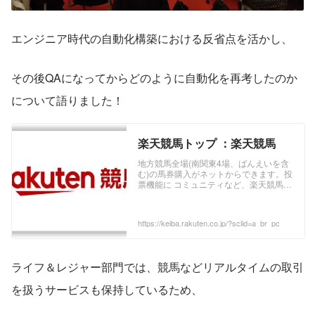
エンジニア時代の自動化構築における反省点を活かし、
その後QAになってからどのように自動化を再考したのか
について語りました！
楽天競馬トップ ：楽天競馬
地方競馬全場(南関東4場、ばんえいを含
む)の馬券購入がネットからできます。投
票機能に コミュニティなど、楽天競馬で
は競馬の予想や馬券の購入を楽しくする
情報を提供しています。
https://keiba.rakuten.co.jp/?sclid=a_br_pc
ライフ＆レジャー部門では、競馬などリアルタイムの取引
を扱うサービスも保持しているため、