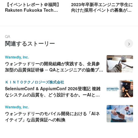
【イベントレポート＠福岡】
2023年卒新卒エンジニア学生に
Rakuten Fukuoka Tech
向けた採用イベントの募集がオ
MeetUp Vol. 1を開催いたしま
ープンしました！
した！
QA
関連するストーリー
Wantedly, Inc.
ウォンテッドリーの開発組織が実践する、全員参
加型の品質保証研修 ─ QAとエンジニアの協働プロ
セス
ＫＩＮＴＯテクノロジーズ株式会社
SeleniumConf & AppiumConf 2026登壇記 複雑
なシステムの品質を、どう設計するか。ーAIとテ
スト自動化で実践する、品質保証の仕組み
Wantedly, Inc.
ウォンテッドリーのモバイル開発における「AIネ
イティブ」な品質保証への転換