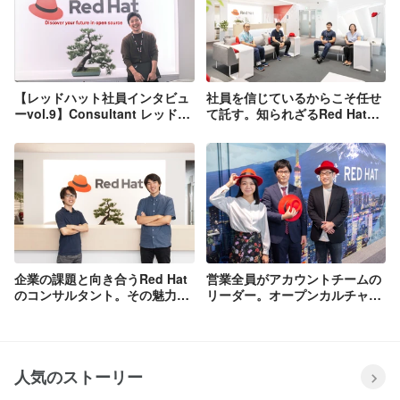
【レッドハット社員インタビュ
社員を信じているからこそ任せ
ーvol.9】Consultant レッドハ
て託す。知られざるRed Hatの
ットで働くとは・・・？社員の
サポート部門の舞台裏
インタビューを通じて、様々な
角度からレッドハットについて
お伝えしていきます!
企業の課題と向き合うRed Hat
営業全員がアカウントチームの
のコンサルタント。その魅力と
リーダー。オープンカルチャー
は？
の中で金融業界を担当する面白
さとは
人気のストーリー