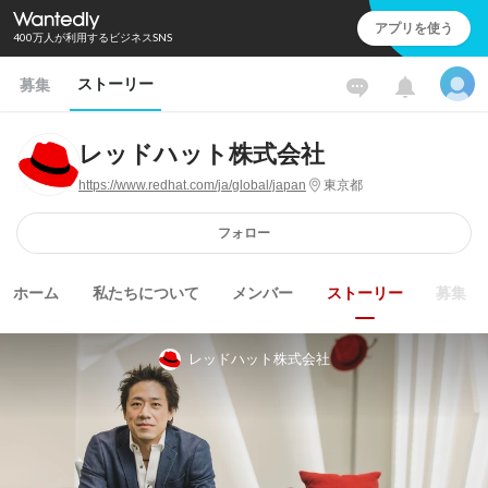
アプリを使う
400万人が利用するビジネスSNS
ストーリー
募集
レッドハット株式会社
https://www.redhat.com/ja/global/japan
東京都
フォロー
ホーム
私たちについて
メンバー
ストーリー
募集
レッドハット株式会社