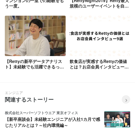
マンションの一室での経験をも
【RettyNight2019】Retty最大
う一度。
規模のユーザーイベントを自社
オフィスにて開催!!!!
【Rettyの新卒データアナリス
飲食店が実感するRettyの価値
ト】未経験でも活躍できるって
とは？お店会員インタビュー9
本当？？？
選
エンジニア
関連するストーリー
株式会社スーパーソフトウエア 東京オフィス
【新卒座談会】未経験エンジニアが入社1カ月で感
じたリアルとは？～社内環境編～