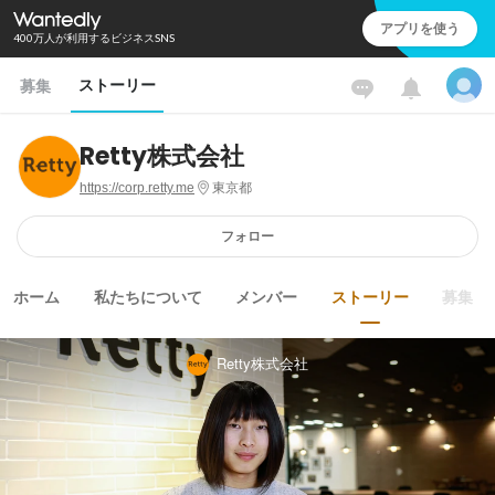
アプリを使う
400万人が利用するビジネスSNS
ストーリー
募集
Retty株式会社
https://corp.retty.me
東京都
フォロー
ホーム
私たちについて
メンバー
ストーリー
募集
Retty株式会社