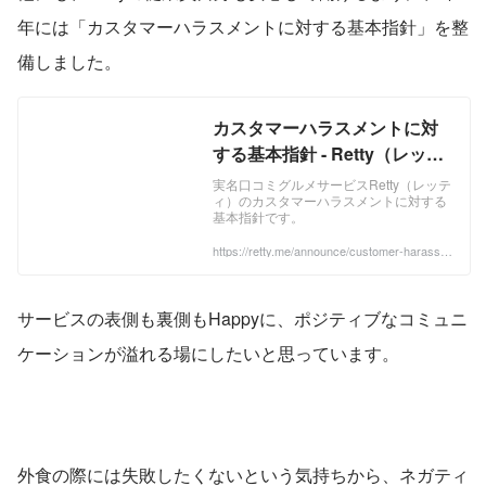
年には「カスタマーハラスメントに対する基本指針」を整
備しました。
カスタマーハラスメントに対
する基本指針 - Retty（レッテ
ィ） 日本最大級の実名型グル
実名口コミグルメサービスRetty（レッテ
ィ）のカスタマーハラスメントに対する
メサービス
基本指針です。
https://retty.me/announce/customer-harassm
ent-policy/
サービスの表側も裏側もHappyに、ポジティブなコミュニ
ケーションが溢れる場にしたいと思っています。
外食の際には失敗したくないという気持ちから、ネガティ