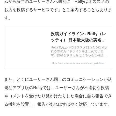
ムから該当のユーザーさんへ個別に「Rettyはオススメの
お店を投稿するサービスです」とご案内することもありま
す。
投稿ガイドライン - Retty（レ
ッティ） 日本最大級の実名型
グルメサービス
Rettyでお店へのオススメ口コミを投稿さ
れる際のガイドラインをまとめていま
す。投稿をされる際はこちらをご確認く
ださい。
https://retty.me/announce/review-guideline/
また、とくにユーザーさん同士のコミュニケーションが活
発なアプリ版のRettyでは、ユーザーさんが不適切な投稿
やコメントを受けたり見かけたりした場合に自ら報告でき
る機能も設置し、報告があればすばやく対応しています。