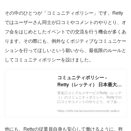
その中のひとつが「コミュニティポリシー」です。Retty
ではユーザーさん同士が口コミやコメントのやりとり、オ
フ会をはじめとしたイベントでの交流を行う機会が多くあ
ります。その際にも、例外なくポジティブなコミュニケー
ションを行ってほしいという願いから、最低限のルールと
してコミュニティポリシーを設けました。
コミュニティポリシー -
Retty（レッティ） 日本最大級
の実名型グルメサービス
実名口コミグルメサービスRetty（レッテ
ィ）のコミュニティポリシー。Rettyでの
口コミやコメントのやりとり、オフ会を
はじめとしたイベントでのコミュニケー
ションにおいて、大切にしていただきた
https://retty.me/announce/community-policy/
いことをまとめています。
他にも、Rettyの従業員自身も安心して働けるように、昨