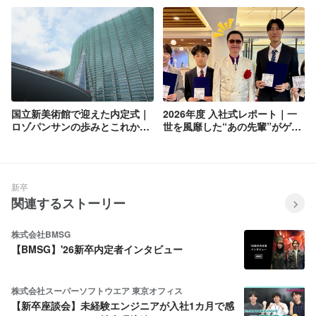
国立新美術館で迎えた内定式｜
2026年度 入社式レポート｜一
ロゾパンサンの歩みとこれから
世を風靡した“あの先輩”がゲス
の挑戦
ト登場！
新卒
関連するストーリー
株式会社BMSG
【BMSG】'26新卒内定者インタビュー
株式会社スーパーソフトウエア 東京オフィス
【新卒座談会】未経験エンジニアが入社1カ月で感