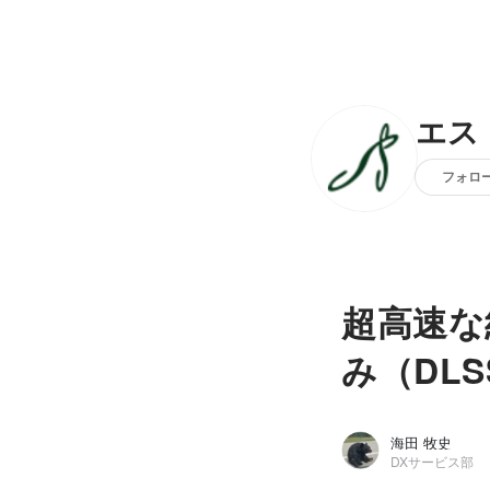
エス
フォロ
超高速な
み（DLS
海田 牧史
DXサービス部