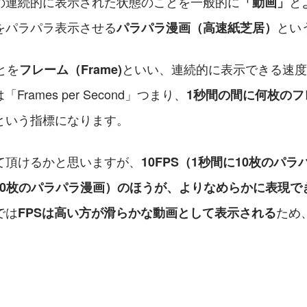
の連続的に表示された状態のことを一般的に
と
「動画」
をパラパラ表示させる
とい
パラパラ漫画（高速紙芝居）
とを
といい、連続的に表示できる速度
フレーム（Frame)
Frames per Second」つまり、
1秒間の間に何枚のフ
という指標になります。
て頂けるかと思いますが、
10FPS（1秒間に10枚のパ
間に30枚のパラパラ漫画）のほうが、よりなめらかに表現
では
ため
FPSは高い方が滑らかな動画として表示される
。