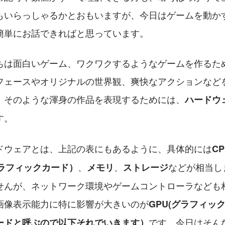
もいらっしゃるかとおもいますが、今日はゲームを動か
簡単にお話できればと思っています。
ちは面白いゲーム、ワクワクするようなゲームを作るた
フェースやオリジナルの世界観、爽快なアクションなど
、そのような渾身の作品を表現するためには、
ハードウ
す。
ドウェアとは、上記の表にもあるように、具体的には
C
、
、
などが相当し
グラフィックカード）
メモリ
ストレージ
せんが、ネットワーク環境やゲームコントローラなども
画像表示能力に特に影響が大きいのが
GPU(グラフィッ
です。今日はそん
ードと呼ぶので以下それでいきます）