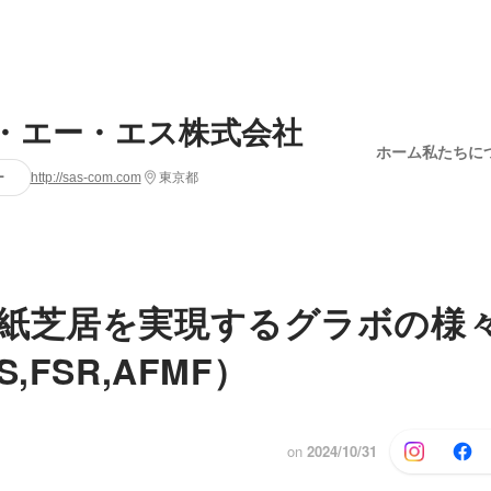
・エー・エス株式会社
ホーム
私たちに
ー
http://sas-com.com
東京都
紙芝居を実現するグラボの様
S,FSR,AFMF）
on
2024/10/31