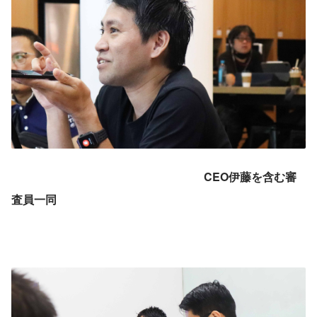
CEO伊藤を含む審
査員一同