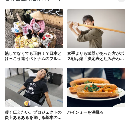
熟してなくても正解！？日本と
素手よりも武器があった方がボ
けっこう違うベトナムのフルー
ス戦は楽「決定表と組み合わせ
ツ文化
テストの紹介」
凄く伝えたい。プロジェクトの
バインミーを深掘る
炎上あるあるを避ける基本の考
え方