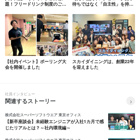
題！フリードリンク制度のご紹
待ちではなく「自主性」を持っ
介
て行動できる (顧客対応 増金さ
ん)
【社内イベント】ボーリング大
スカイダイニングは、創業22年
会を開催しました
を迎えました
社員インタビュー
関連するストーリー
株式会社スーパーソフトウエア 東京オフィス
【新卒座談会】未経験エンジニアが入社1カ月で感
じたリアルとは？～社内環境編～