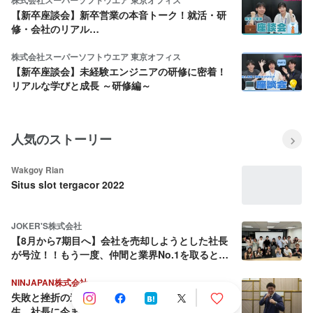
株式会社スーパーソフトウエア 東京オフィス
【新卒座談会】新卒営業の本音トーク！就活・研
修・会社のリアル…
株式会社スーパーソフトウエア 東京オフィス
【新卒座談会】未経験エンジニアの研修に密着！
リアルな学びと成長 ～研修編～
人気のストーリー
Wakgoy Rian
Situs slot tergacor 2022
JOKER'S株式会社
【8月から7期目へ】会社を売却しようとした社長
が号泣！！もう一度、仲間と業界No.1を取ると決
めた話
NINJAPAN株式会社
失敗と挫折の連続から這い上がり続ける壮絶な人
生。社長に今までとこれからを聞いてみた。