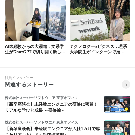
AI未経験からの大躍進：文系学
テクノロジー×ビジネス：理系
生がChatGPTで切り開く新しい
大学院生がインターンで磨
価値創造
く”二刀流”の才能！
社員インタビュー
関連するストーリー
株式会社スーパーソフトウエア 東京オフィス
【新卒座談会】未経験エンジニアの研修に密着！
リアルな学びと成長 ～研修編～
株式会社スーパーソフトウエア 東京オフィス
【新卒座談会】未経験エンジニアが入社1カ月で感
じたリアルとは？～社内環境編～