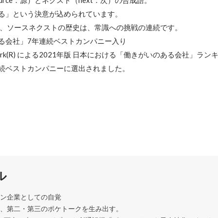
urce：源）とネクスト（next：次）の合成語。

る」という決意が込められています。

ら、ソースネクストの歴史は、常識への挑戦の連続です。

る会社」7年連続ベストカンパニー入り

 to Work(R) による2021年版 日本における「働きがいのある会社」ラン
ル
ン企業としての自覚

、第二・第三のポケトークを生み出す。
