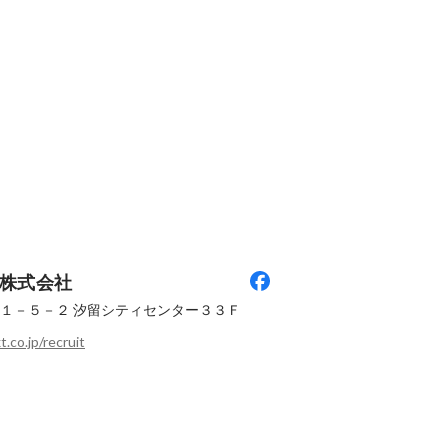
株式会社
１－５－２
汐留シティセンター３３Ｆ
.co.jp/recruit