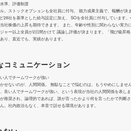
水準、評価制度

ル。ストックオプションも全社員に付与。 能力成果主義で、報酬が決ま
pleなど28社を基準とした給与設定に加え、 SOを全社員に付与しています
当社株価の上昇も期待できます。 また、年齢や性別に関わらない実力
ジャー以上全員が2日間かけて 議論し評価が決まります。「飛び級昇
あり、直近でも、実績があります。
なコミュニケーション
い人でチームワークが強い

かせないのが、人間関係。 無駄なことで悩むのは、もうやめにしません
、良い人でチームワークが強い、という表現が当社の人間関係を表しま
が推奨され、論理的であれば、誰が言ったかより何を言ったかで判断さ
ん。社内政治もなく、本音で話せる環境があります。