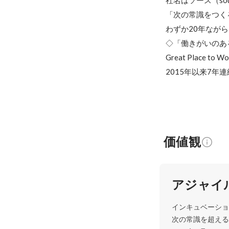
社名はソース（so
「次の常識をつく
わずか20年なが
◇「働きがいのあ
Great Place
価値観
アジャイ
インキュベーショ
次の常識を超える