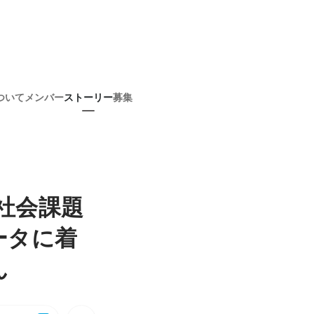
ついて
メンバー
ストーリー
募集
社会課題
ータに着
ん