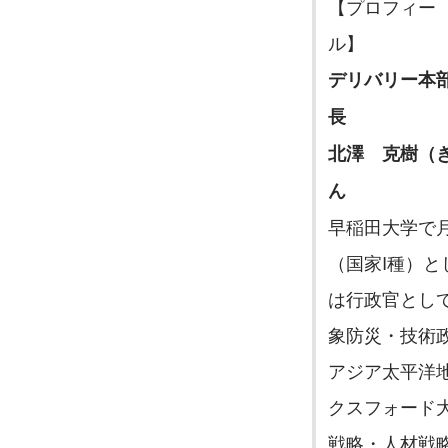
【プロフィー
ル】　　　　
デリバリー本
長　　　　　
北澤　克樹（
ん　　　
早稲田大学で
（国家I種）
は行政官とし
象防災・技術
アジア太平洋
クスフォード
戦略・人材戦