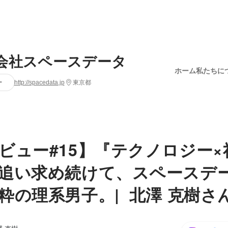
会社スペースデータ
ホーム
私たちに
ー
http://spacedata.jp
東京都
ビュー#15】『テクノロジー×
追い求め続けて、スペースデ
粋の理系男子。| 北澤 克樹さ