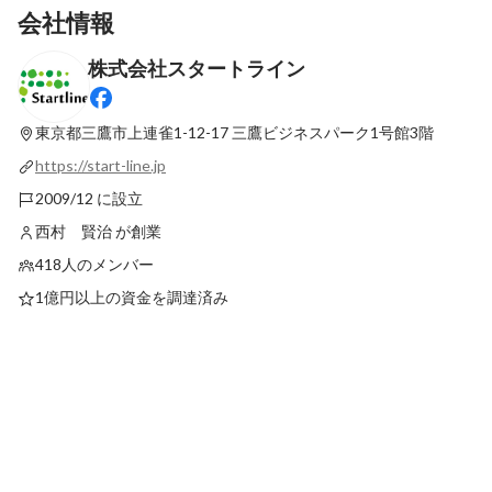
会社情報
株式会社スタートライン
【業務内容公開】企業の課題解決が、誰か
「人の人生にしっかり
の「働く」を支える。 スタートラインのフ
したかった」～採用担
ィールドセールスという仕事。
た理由～
東京都三鷹市上連雀1-12-17
三鷹ビジネスパーク1号館3階
最新順で表示
最新順で表示
https://start-line.jp
2009/12 に設立
西村 賢治 が創業
418人のメンバー
1億円以上の資金を調達済み