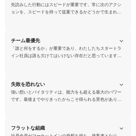
先読みした行動にはスピードが重要です。常に次のアクシ
ョンを、スピードを持って提案できるかどうかで生まれる
結果も変わるのです。市場を先読みしたサービスをつくる
にはスピードを持ったアクションは必要不可欠です。
チーム最優先
「誰と何をするか」が重要であり、わたしたちスタートラ
イン社員は誰も欠けてはいけない存在だと思っています。
それぞれの領域でプロフェッショナルとして自らを磨き続
け、横との連携をしながら、チームで最大の成果を生む。
これが真のチームワークです。

失敗を恐れない
強い想いとバイタリティは、能力をも超える最大のパワー
です。最後までやりきったからこそ得られる景色があり、
それがひとりひとりの成長になるのです。

失敗を恐れず、強い気持ちで果敢にチャレンジする姿勢を
フラットな組織
社員全員がマーケットインの発想を持ち、発案者となり、