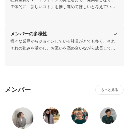
主体的に「新しいコト」を推し進めてほしいと考えていま
す。

そこに年齢やポジションなどは関係なく、意見を交わし議
論することもしばしば。スタートラインでは新たな提案を
メンバーの多様性
歓迎しています。
様々な業界からジョインしている社員がとても多く、それ
ぞれの強みを活かし、お互いを高め合いながら成長してい
く環境があります。
メンバー
もっと見る