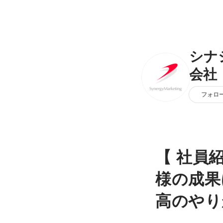
シナ
会社
フォロ
【 社員
様の成果
高のやり