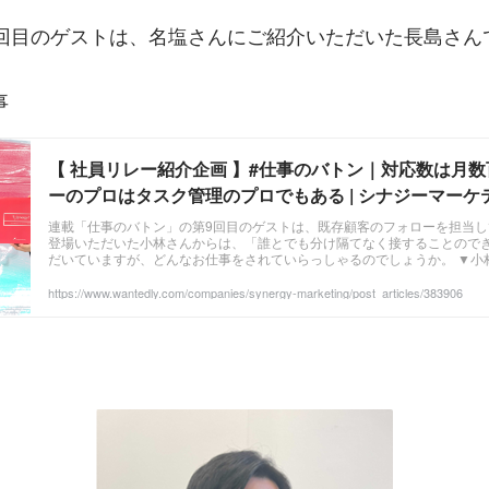
0回目のゲストは、名塩さんにご紹介いただいた長島さん
事
【 社員リレー紹介企画 】#仕事のバトン｜対応数は月
ーのプロはタスク管理のプロでもある | シナジーマー
連載「仕事のバトン」の第9回目のゲストは、既存顧客のフォローを担当
登場いただいた小林さんからは、「誰とでも分け隔てなく接することので
だいていますが、どんなお仕事をされていらっしゃるのでしょうか。 ▼小
ん（2020年4月入社）クラウド事業部第3アカウントソリューションG ...
https://www.wantedly.com/companies/synergy-marketing/post_articles/383906