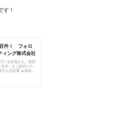
です！
数百件！ フォロ
ケティング株式会社
している名塩さん。前回
きる方」とご紹介いた
林さんの記事 ▲名塩さ