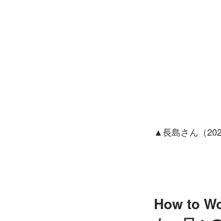
▲長島さん（20
How t