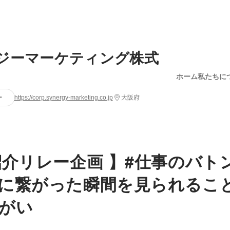
ジーマーケティング株式
ホーム
私たちに
ー
https://corp.synergy-marketing.co.jp
大阪府
紹介リレー企画 】#仕事のバト
に繋がった瞬間を見られるこ
がい