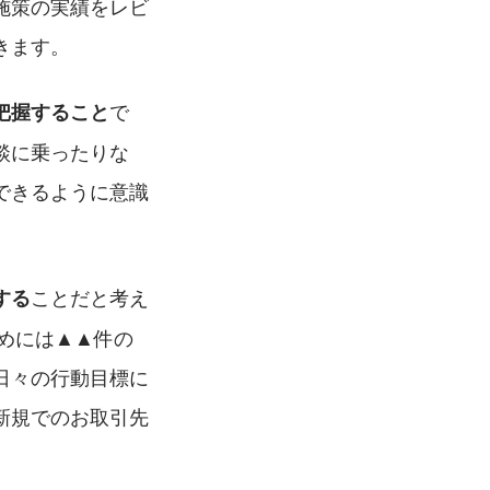
施策の実績をレビ
きます。
で
把握すること
談に乗ったりな
できるように意識
ことだと考え
する
めには▲▲件の
日々の行動目標に
新規でのお取引先