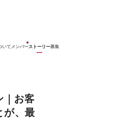
ついて
メンバー
ストーリー
募集
ン｜お客
とが、最