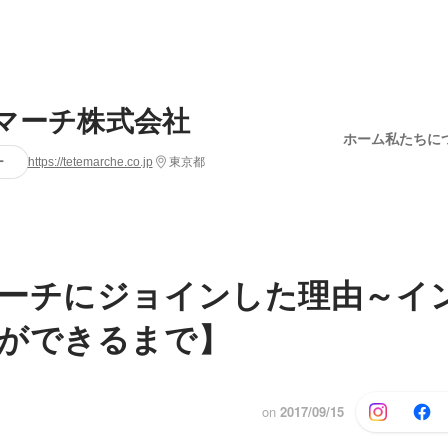
マーチ株式会社
ホーム
私たちに
ー
https://tetemarche.co.jp
東京都
ーチにジョインした理由～イ
ができるまで】
on
2017/09/15