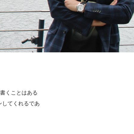
々書くことはある
インしてくれるであ
。