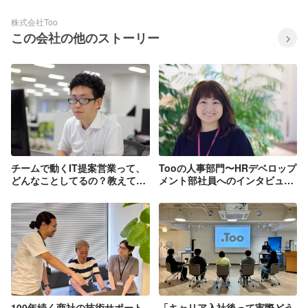
株式会社Too
この会社の他のストーリー
チームで動くIT提案営業って、
Tooの人事部門〜HRデベロップ
どんなことしてるの？教えて谷
メント部社員へのインタビュ
村さん！
ー！〜
100年続く商社の技術サポート
「キャリア入社後って実際どう