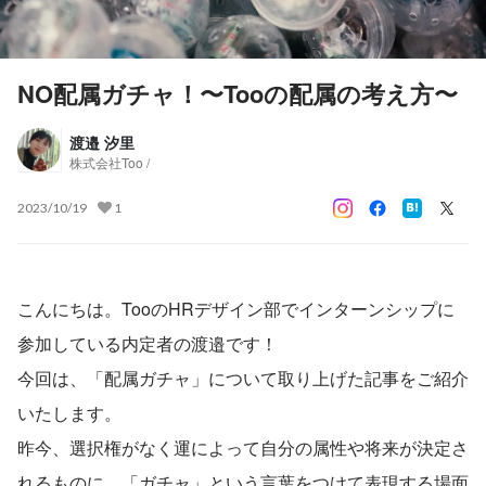
NO配属ガチャ！〜Tooの配属の考え方〜
渡邉 汐里
株式会社Too /
2023/10/19
1
こんにちは。TooのHRデザイン部でインターンシップに
参加している内定者の渡邉です！
今回は、「配属ガチャ」について取り上げた記事をご紹介
いたします。
昨今、選択権がなく運によって自分の属性や将来が決定さ
れるものに、「ガチャ」という言葉をつけて表現する場面