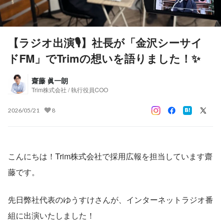
【ラジオ出演🎙️】社長が「金沢シーサイ
ドFM」でTrimの想いを語りました！✨
齋藤 眞一朗
Trim株式会社 / 執行役員COO
2026/05/21
8
こんにちは！Trim株式会社で採用広報を担当しています齋
藤です。
先日弊社代表のゆうすけさんが、インターネットラジオ番
組に出演いたしました！