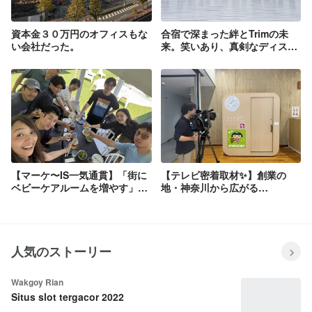
資本金３０万円のオフィスもな
合宿で深まった絆とTrimの未
い会社だった。
来。笑いあり、真剣なディスカ
ッションありの1泊2日レポ！✨
【マーケ〜IS一気通貫】「街に
【テレビ密着取材✨】創業の
ベビーケアルームを増やす」を
地・神奈川から広がる
数字で動かす！営業本部長・石
「mamaro™」の輪！テレビ神
川さんに直撃インタビュー🎤
奈川「News Link」でTrimが紹
介されます📺
人気のストーリー
Wakgoy Rian
Situs slot tergacor 2022