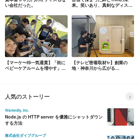
い会社だった。
来。笑いあり、真剣なディスカ
ッションありの1泊2日レポ！✨
【マーケ〜IS一気通貫】「街に
【テレビ密着取材✨】創業の
ベビーケアルームを増やす」を
地・神奈川から広がる
数字で動かす！営業本部長・石
「mamaro™」の輪！テレビ神
川さんに直撃インタビュー🎤
奈川「News Link」でTrimが紹
介されます📺
人気のストーリー
Wantedly, Inc.
Node.js の HTTP server を優雅にシャットダウン
する方法
株式会社ダイブグループ