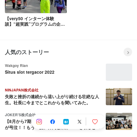
【very50 インターン体験
談】“超実践”プログラムの企画
者として背負った重み
人気のストーリー
Wakgoy Rian
Situs slot tergacor 2022
NINJAPAN株式会社
失敗と挫折の連続から這い上がり続ける壮絶な人
生。社長に今までとこれからを聞いてみた。
JOKER'S株式会社
【8月から7期目へ】会社を売却しようとした社長
が号泣！！もう一度、仲間と業界No.1を取ると決
めた話