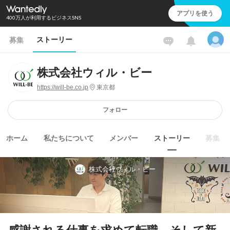
アプリを使う
400万人が利用するビジネスSNS
ストーリー
募集
株式会社ウィル・ビー
https://will-be.co.jp
東京都
フォロー
ホーム
私たちについて
メンバー
ストーリー
募集
株式会社ウィル・ビー
感謝される仕事を求めて転職、そして新