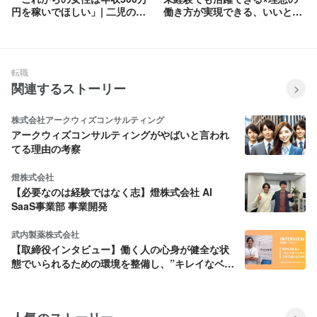
円を稼いでほしい」| 二児の母
働き方が実現できる、いいとこ
でもある不動産会社代表が今想
取りの営業スタイルとは
うこと
転職
関連するストーリー
株式会社アークウィズコンサルティング
アークウィズコンサルティングがやばいと言われ
てる理由の考察
燈株式会社
【必要なのは経験ではなく志】燈株式会社 AI
SaaS事業部 事業開発
武内製薬株式会社
【取締役インタビュー】働く人の心身が健全な状
態でいられるための環境を整備し、”キレイなベン
チャー企業”であり続けたい