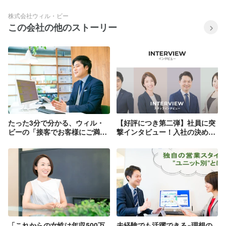
株式会社ウィル・ビー
この会社の他のストーリー
たった3分で分かる、ウィル・
【好評につき第二弾】社員に突
ビーの「接客でお客様にご満足
撃インタビュー！入社の決め手
いただける秘訣」教えちゃいま
や仕事のやりがいを聞きまし
す！
た！
「これからの女性は年収500万
未経験でも活躍できる×理想の