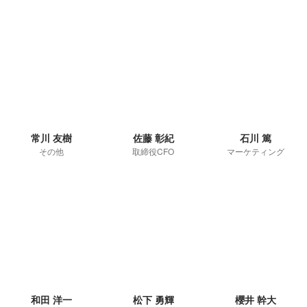
常川 友樹
佐藤 彰紀
石川 篤
その他
取締役CFO
マーケティング
和田 洋一
松下 勇輝
櫻井 幹大