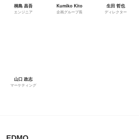
桐島 昌吾
Kumiko Kito
生田 哲也
エンジニア
企画グループ長
ディレクター
山口 政志
マーケティング
EDMO