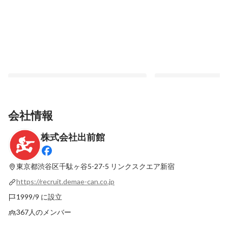
会社情報
株式会社出前館
双方向のコミュニケーションを重視！「カ
業界最古参ながら創業
ジュアル面談」にかける出前館の思い
館」の柔軟な働き方と
東京都渋谷区千駄ヶ谷5-27-5
リンクスクエア新宿
固定された投稿
固定された投稿
https://recruit.demae-can.co.jp
1999/9 に設立
367人のメンバー