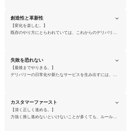
テークホルダーを巻き込みながら、チームワークを大切に
仕事に挑んでいます。
創造性と革新性
【変化を楽しむ。】

既存のやり方にとらわれていては、これからのデリバリー
の日常化や新たなサービスを生み出せない。物事に対する
見方を変えたり、新しい意見に耳を傾けたり、私たちは変
化を前向きに受け入れながら、解決策を探ります。
失敗を恐れない
【最後までやりきる。】

デリバリーの日常化や新たなサービスを生み出すには、時
間がかかるもの。理解を得たり、賛同してもらったり、
様々な人たちと協働することも多々ある仕事です。私たち
は、粘り強く推し進め、最後まで責任を持ってやりきりま
カスタマーファースト
す。
【清く正しく進める。】

力強く推し進めないといけないことが多くても、ルールを
守り、世の中に求められる、喜ばれることを届けるために
何事も誠実に取り組みます。
