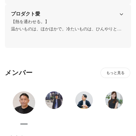
プロダクト愛
【相手目線になる。】

私たちが創出するサービスは、お店が届けたいモノがあ
【熱を通わせる。】

り、配達してくれるパートナーがいて、最終的に受け取っ
温かいものは、ほかほかで。冷たいものは、ひんやりと。
てくれる生活者、そのみんなが喜んでくれてこそ。どんな
モノが届いた時の感触は、それにふさわしい温度であるべ
サービスも、相手の目線に立った上で創り出します。
きです。もちろん配達する人は、いつでもぬくもりのある
接客を。食べ物にしろ、人の接し方にしろ、私たちは常に
熱のある届け方を実践します。
メンバー
もっと見る