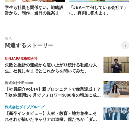
学生も社員も関係ない。戦略設
「JBAって何している会社？」
計から、制作、当日の提案ま
に、真剣に答えます。
で、学生が本気になって挑んだ
1か月間のコンペプロジェク
ト。
就活
関連するストーリー
NINJAPAN株式会社
失敗と挫折の連続から這い上がり続ける壮絶な人
生。社長に今までとこれからを聞いてみた。
株式会社HRteam
【社員紹介vol.14】新プロジェクトで偉業達成！？
Tiktok運用2ヶ月でフォロワー5000名の増加に成
功！
株式会社ダイブグループ
【新卒インタビュー】人材・教育・地方創生…そ
れぞれが描いたキャリアの道標。僕たちが「ダイ
ブ」を選んだ理由