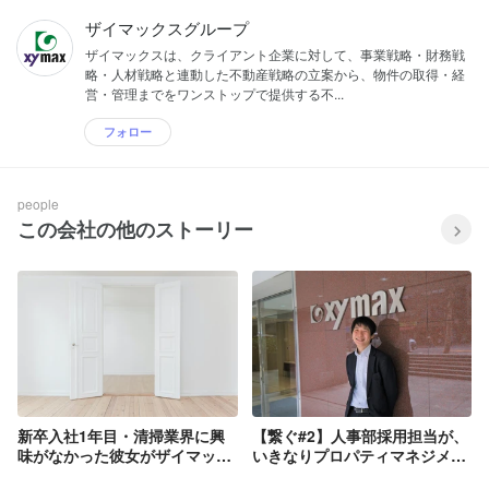
ザイマックスグループ
ザイマックスは、クライアント企業に対して、事業戦略・財務戦
略・人材戦略と連動した不動産戦略の立案から、物件の取得・経
営・管理までをワンストップで提供する不...
フォロー
people
この会社の他のストーリー
新卒入社1年目・清掃業界に興
【繋ぐ#2】人事部採用担当が、
味がなかった彼女がザイマック
いきなりプロパティマネジメン
スサラに入社してみて
トに！ぶっちゃけどう？／新卒