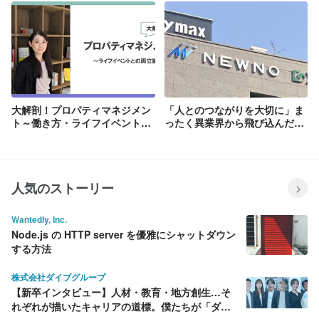
５年目
大解剖！プロパティマネジメン
「人とのつながりを大切に」ま
ト～働き方・ライフイベントと
ったく異業界から飛び込んだ私
の両立編～
が、不動産管理で見つけたやり
がい
人気のストーリー
Wantedly, Inc.
Node.js の HTTP server を優雅にシャットダウン
する方法
株式会社ダイブグループ
【新卒インタビュー】人材・教育・地方創生…そ
れぞれが描いたキャリアの道標。僕たちが「ダイ