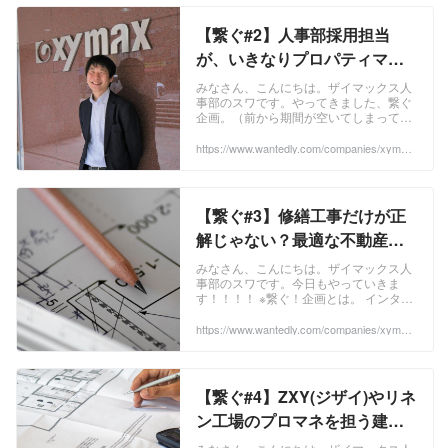
業員がいますが、はたしてどこまでいけ
るのか・・楽しみです。 ということで、
【繋ぐ#2】人事部採用担当
今日は、私にとって身近な人事部2年目
に話を聞いてきました＾＾ ...
が、いきなりプロパティマネ
ジメントに！ぶっちゃけど
みなさん、こんにちは。ザイマックス人
事部のスワです。やってきました、繋ぐ
う？／新卒５年目 | people
企画。（前から期間が空いてしまって、
全然繋げてませんでした...） ※繋ぐ！企
画とは。インタビューする人を、人事部
https://www.wantedly.com/companies/xymax/
post_articles/365359
で決めるのではなく、インタビューをさ
れた社員に紹介してもらう企画。当社
は、部署間、グループ会社間の壁はな
く、上下関係も非常にフラットなので、
【繋ぐ#3】修繕工事だけが正
いろんな人にインタビューできるのでは
ないかと思っています。 ...
解じゃない？最適な不動産運
営をするために／新卒・技術
みなさん、こんにちは。ザイマックス人
事部のスワです。今日もやっていきま
統括部マネージャー | people
す！！！！ ※繋ぐ！企画とは。 インタビ
ューする人を、人事部で決めるのではな
く、インタビューをされた社員に紹介し
https://www.wantedly.com/companies/xymax/
post_articles/393727
てもらう企画。当社は、部署間、グルー
プ会社間の壁はなく、上下関係も非常に
フラットなので、いろんな人にインタビ
ューできるのではないかと思っていま
【繋ぐ#4】ZXY(ジザイ)やリネ
す。 ...
ン工場のプロマネを担う建築
マネジメント部・新卒５年目 |