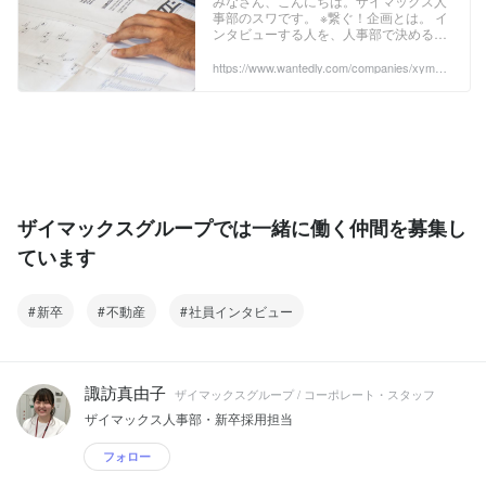
みなさん、こんにちは。ザイマックス人
事部のスワです。 ※繋ぐ！企画とは。 イ
people
ンタビューする人を、人事部で決めるの
ではなく、インタビューをされた社員に
紹介してもらう企画。当社は、部署間、
https://www.wantedly.com/companies/xymax/
post_articles/406727
グループ会社間の壁はなく、上下関係も
非常にフラットなので、いろんな人にイ
ンタビューできるのではないかと思って
います。 以前、インタビューをした濵﨑
さんからバトンが回されたのは、この方
です！ ■山田さん ...
ザイマックスグループでは一緒に働く仲間を募集し
ています
新卒
不動産
社員インタビュー
諏訪真由子
ザイマックスグループ / コーポレート・スタッフ
ザイマックス人事部・新卒採用担当
フォロー