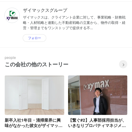
ザイマックスグループ
ザイマックスは、クライアント企業に対して、事業戦略・財務戦
略・人材戦略と連動した不動産戦略の立案から、物件の取得・経
営・管理までをワンストップで提供する不...
フォロー
people
この会社の他のストーリー
新卒入社1年目・清掃業界に興
【繋ぐ#2】人事部採用担当が、
味がなかった彼女がザイマック
いきなりプロパティマネジメン
スサラに入社してみて
トに！ぶっちゃけどう？／新卒