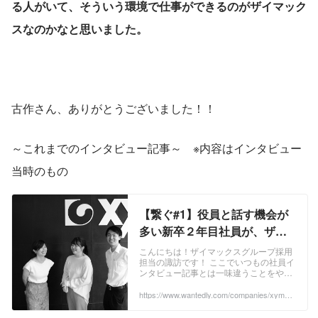
る人がいて、そういう環境で仕事ができるのがザイマック
スなのかなと思いました。
古作さん、ありがとうございました！！
～これまでのインタビュー記事～　※内容はインタビュー
当時のもの
【繋ぐ#1】役員と話す機会が
多い新卒２年目社員が、ザイ
マックスにいだく印象とは／
こんにちは！ザイマックスグループ採用
担当の諏訪です！ ここでいつもの社員イ
人事部 | people
ンタビュー記事とは一味違うことをやっ
てみようと思います！社員に対して、イ
ンタビューを行い、次にインタビューす
https://www.wantedly.com/companies/xymax/
post_articles/347931
る人をその社員に決めてもらう方式で
す！ザイマックスには、6000名以上の従