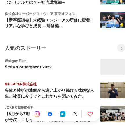
じたリアルとは？～社内環境編～
株式会社スーパーソフトウエア 東京オフィス
【新卒座談会】未経験エンジニアの研修に密着！
リアルな学びと成長 ～研修編～
人気のストーリー
Wakgoy Rian
Situs slot tergacor 2022
NINJAPAN株式会社
失敗と挫折の連続から這い上がり続ける壮絶な人
生。社長に今までとこれからを聞いてみた。
JOKER'S株式会社
【8月から7期目へ】会社を売却しようとした社長
が号泣！！もう一度、仲間と業界No.1を取ると決
めた話