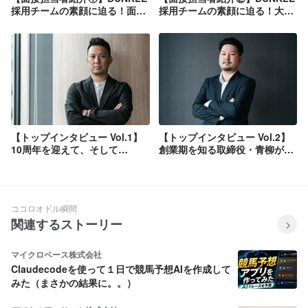
採用チームの素顔に迫る！面接
採用チームの素顔に迫る！大
では見えない一面をご紹介
阪・横浜支社を盛り上げるメン
バーをご紹介
【トップインタビュー Vol.1】
【トップインタビュー Vol.2】
10周年を迎えて、そして
創業期を知る取締役・青柳が語
BUNKLEへ──創業者・髙橋が
る──BUNKLEのリアルな10年
語る「挑戦し続ける理由」
ココロオドル瞬間
関連するストーリー
マイクロベース株式会社
Claudecodeを使って１日で競馬予想AIを作成して
みた（まさかの結果に。。）