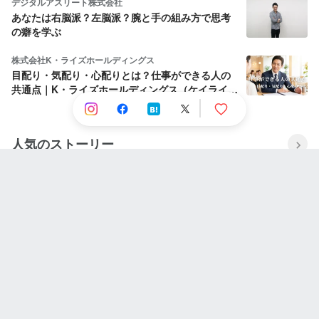
デジタルアスリート株式会社
あなたは右脳派？左脳派？腕と手の組み方で思考
の癖を学ぶ
株式会社K・ライズホールディングス
目配り・気配り・心配りとは？仕事ができる人の
共通点｜K・ライズホールディングス（ケイライ
ズ)
人気のストーリー
Wantedly, Inc.
Node.js の HTTP server を優雅にシャットダウン
する方法
株式会社ダイブグループ
【新卒インタビュー】人材・教育・地方創生…そ
れぞれが描いたキャリアの道標。僕たちが「ダイ
ブ」を選んだ理由
株式会社ソシアス
ボードゲーム交流会