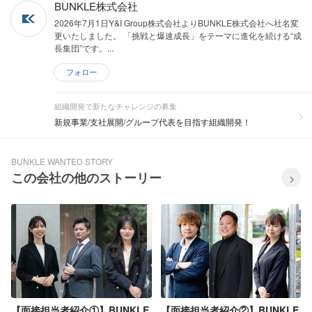
BUNKLE株式会社
2026年7月1日Y&I Group株式会社よりBUNKLE株式会社へ社名変
更いたしました。 「挑戦と爆速成長」をテーマに進化を続ける“成
長集団”です。...
フォロー
組織開発で新たなチャレンジの募集
新規事業/支社展開/グループ代表を目指す組織開発！
BUNKLE WANTED STORY
この会社の他のストーリー
【面接担当者紹介①】BUNKLE
【面接担当者紹介②】BUNKLE