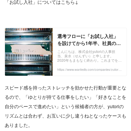
「お試し入社」についてはこちら↓
選考フローに「お試し入社」
を設けてから1年半、社員の離
職率0%のスタートアップの話
こんにちは、株式会社yutoriの人事担
当、泉水（せんずい）と申します。
| 株式会社yutori
2020年もまもなく終わり。これまでを振
り返ってみると1つ気づいたことがあり
ました。 選考フローの中に"お試し入
https://www.wantedly.com/companies/yutori2/
post_articles/306950
社"というフローを入れてから1年半、正
社員15名の入社が決まった後、退職者は
0名 という結果になっています。 ...
スピード感を持ったストレッチを効かせた行動が重要とな
るので、「ゆとりが持てる仕事をしたい」「好きなことを
自分のペースで進めたい」という候補者の方が、yutoriの
リズムとは合わず、お互いに少し違うねとなったケースも
ありました。