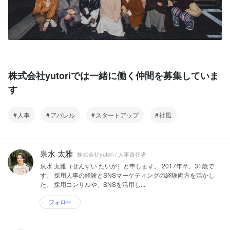
株式会社yutoriでは一緒に働く仲間を募集していま
す
人事
アパレル
スタートアップ
社風
泉水 太雅
株式会社yutori / 人事責任者
泉水 太雅（せんずい たいが）と申します。 2017年卒、31歳で
す。 採用人事の経験とSNSマーケティングの経験両方を活かし
た、 採用コンサルや、SNSを活用し...
フォロー