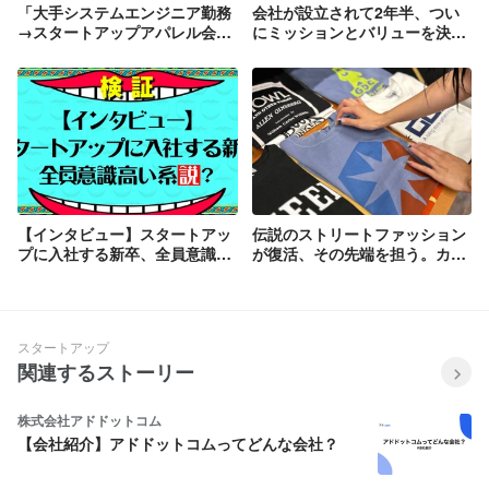
「大手システムエンジニア勤務
会社が設立されて2年半、つい
→スタートアップアパレル会
にミッションとバリューを決め
社」のキャリアチェンジで仕事
ました。
に自信が持てた話
【インタビュー】スタートアッ
伝説のストリートファッション
プに入社する新卒、全員意識高
が復活、その先端を担う。カル
い系説？
チャーと人をつなぐGDC販売員
の魅力
スタートアップ
関連するストーリー
株式会社アドドットコム
【会社紹介】アドドットコムってどんな会社？