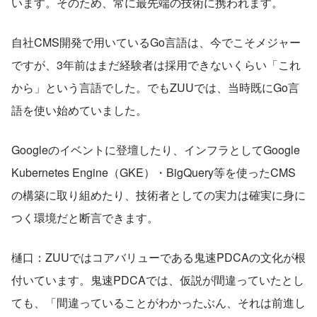
います。そのため、常に最先端の技術に携われます。
自社CMS開発で用いているGo言語は、今でこそメジャー
ですが、3年前はまだ経験者は採用できないくらい「これ
から」という言語でした。でもZUUでは、当時既にGo言
語を使い始めていました。
Googleのイベントに登壇したり、インフラとしてGoogle 
Kubernetes Engine（GKE）・BigQuery等を使ったCMS
の構築に取り組めたり、技術者としての実力は確実に身に
つく環境だと断言できます。
樋口：ZUUではコアバリューである鬼速PDCAの文化が根
付いています。鬼速PDCAでは、仮説が間違っていたとし
ても、「間違っていることがわかったぶん、それは前進し