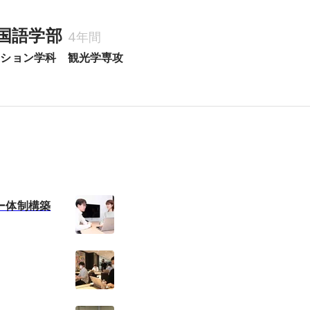
国語学部
4年間
ーション学科　観光学専攻
ー体制構築