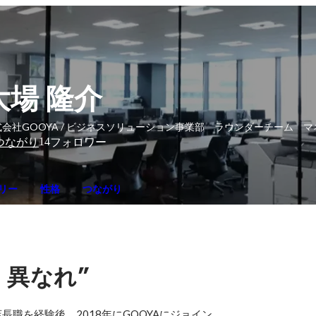
大場 隆介
式会社GOOYA / ビジネスソリューション事業部 ラウンダーチーム 
14
つながり
フォロワー
リー
性格
つながり
、
”
異なれ
職を経験後、2018年にGOOYAにジョイン。
