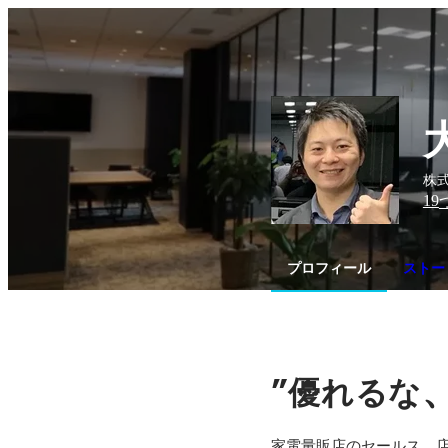
株
19
プロフィール
ストー
”
優れるな
家電量販店のセールス、店長