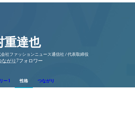
村重達也
式会社ファッションニュース通信社 / 代表取締役
7
つながり
フォロワー
ー 1
性格
つながり