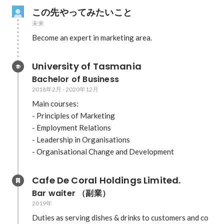
この先やってみたいこと
未来
Become an expert in marketing area.
University of Tasmania
Bachelor of Business
2018年2月
-
2020年12月
Main courses:

- Principles of Marketing

- Employment Relations

- Leadership in Organisations

- Organisational Change and Development
Cafe De Coral Holdings Limited.
Bar waiter （副業）
2019年
Duties as serving dishes & drinks to customers and co