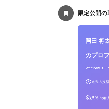
限定公開の
岡田 将
のプロ
Wantedl
過去の投
共通の知