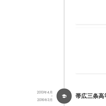
enPiT BizS
道・東北合同
プレゼン賞
2018年11月
2013年4月
帯広三条高
-
2016年3月