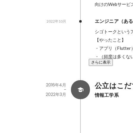
向けのWebサービスの開
エンジニア（あ
2022年10月
シゴトークという
【やったこと】

・アプリ（Flutter
・（頻度は多くないけ
さらに表示
公立はこだ
2016年4月
-
2022年3月
情報工学系
山口正栄記念奨
リオバトル最
2021年11月