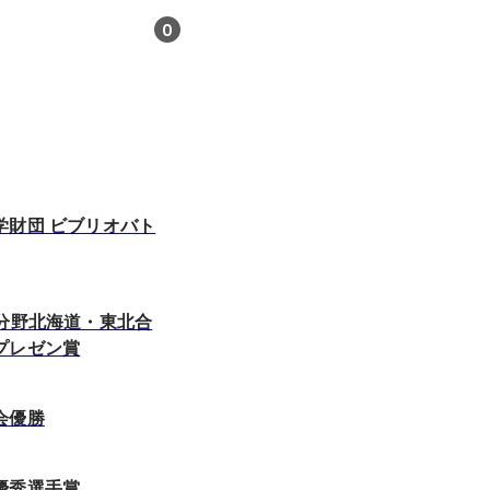
0
学財団 ビブリオバト
ysD分野北海道・東北合
プレゼン賞
会優勝
優秀選手賞