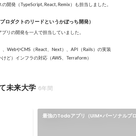
発（TypeScript, React, Remix）も担当しました。
るプロダクトのリードというかぼっち開発）
アプリの開発を一人で担当していました。

）、WebやCMS（React、Next）、API（Rails）の実装

ど）インフラの対応（AWS、Terraform）
て未来大学
6年間
学財団 ビブ
最強のTodoアプリ（UIM×パーソナルプ
優秀賞
分析）