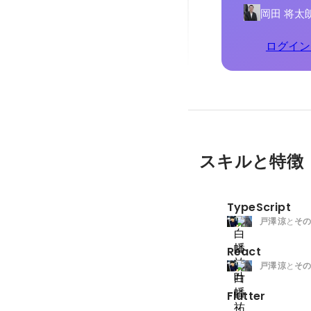
岡田 将太
ログイン
スキルと特徴
TypeScript
戸澤 涼
と
その
React
戸澤 涼
と
その
Flutter