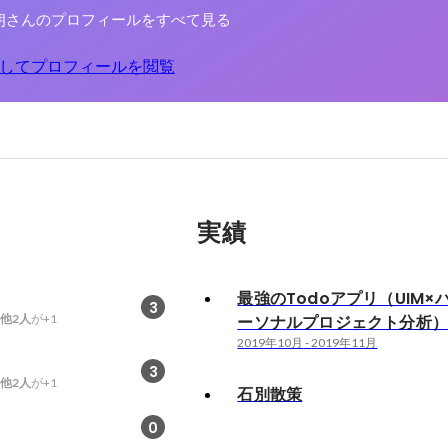
朗さんのプロフィールをすべて見る
してプロフィールを閲覧
実績
最強のTodoアプリ（UIM×
3
他2人
が+1
ーソナルプロジェクト分析
2019年10月
-
2019年11月
3
他2人
が+1
石別散策
0