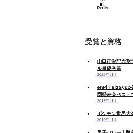
Rails
受賞と資格
山口正栄記念奨
ル最優秀賞
2021年11月
enPiT BizS
同発表会ベスト
2018年11月
ポケモン世界大
2015年11月
男子バレー十勝