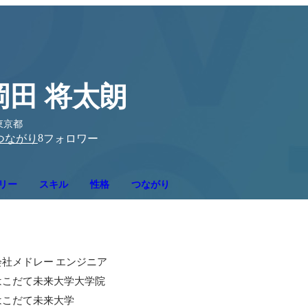
岡田 将太朗
東京都
8
つながり
フォロワー
リー
スキル
性格
つながり
株式会社メドレー エンジニア

 公立はこだて未来大学大学院

 公立はこだて未来大学