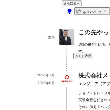
さらに表示
qiita.com
+2
この先やっ
未来
週3の8時間勤務、
す。
さらに表示
株式会社メ
2024年7月
-
2025年8月
エンジニア（ア
ジョブメドレースポ
実装全般を任されて
それに加えてバック