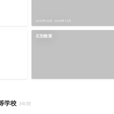
2019年10月
-
2019年11月
ysD分野北海
石別散策
発表会ベスト
等学校
3年間