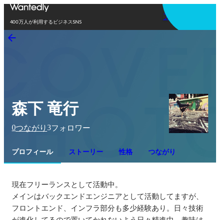
アプリを使う
400万人が利用するビジネスSNS
森下 竜行
0
3
つながり
フォロワー
プロフィール
ストーリー
性格
つながり
現在フリーランスとして活動中。

メインはバックエンドエンジニアとして活動してますが、
フロントエンド、インフラ部分も多少経験あり。日々技術
が進化してるので置いてかれないよう日々精進中。趣味は