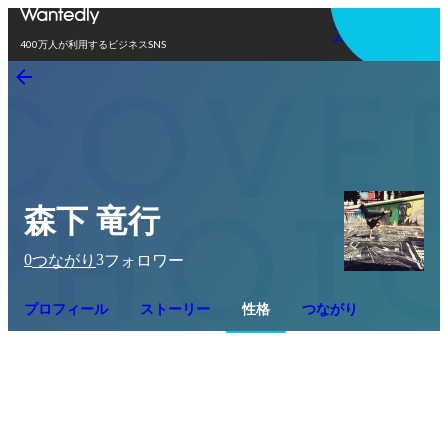
アプリを使う
400万人が利用するビジネスSNS
森下 竜行
0
3
つながり
フォロワー
プロフィール
ストーリー
性格
つながり