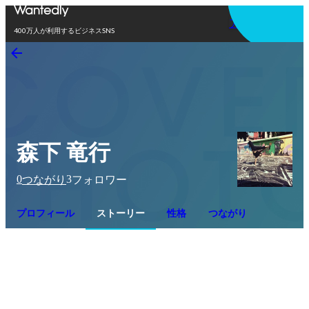
アプリを使う
400万人が利用するビジネスSNS
森下 竜行
0
3
つながり
フォロワー
プロフィール
ストーリー
性格
つながり