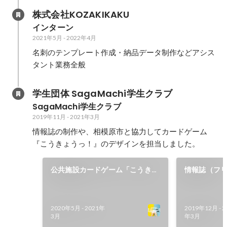
株式会社KOZAKIKAKU
インターン
2021年5月
-
2022年4月
名刺のテンプレート作成・納品データ制作などアシス
タント業務全般
学生団体 SagaMachi学生クラブ
SagaMachi学生クラブ
2019年11月
-
2021年3月
情報誌の制作や、相模原市と協力してカードゲーム
『こうきょうっ！』のデザインを担当しました。
公共施設カードゲーム「こうきょ
情報誌（フ
うっ！」
2020年5月
-
2021年
2019年12月
-
2
3月
年3月