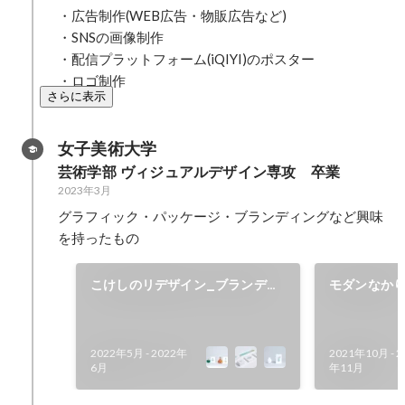
・広告制作(WEB広告・物販広告など) 

・SNSの画像制作 

・配信プラットフォーム(iQIYI)のポスター

・ロゴ制作
さらに表示
女子美術大学
芸術学部 ヴィジュアルデザイン専攻　卒業
2023年3月
グラフィック・パッケージ・ブランディングなど興味
を持ったもの
こけしのリデザイン_ブランディ
モダンなか
ング
を制作しま
2022年5月
-
2022年
2021年10月
-
2
6月
年11月