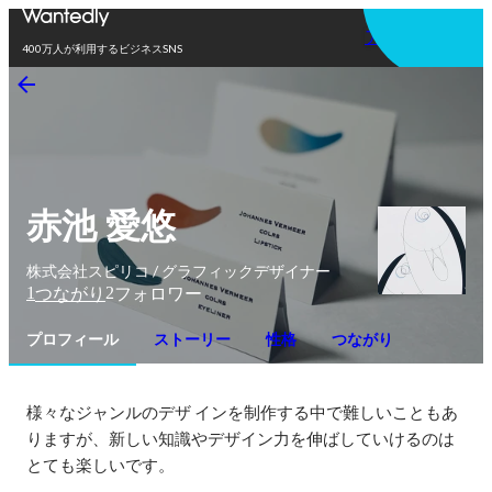
アプリを使う
400万人が利用するビジネスSNS
赤池 愛悠
株式会社スピリコ / グラフィックデザイナー
1
2
つながり
フォロワー
プロフィール
ストーリー
性格
つながり
様々なジャンルのデザ インを制作する中で難しいこともあ
りますが、新しい知識やデザイン力を伸ばしていけるのは
とても楽しいです。