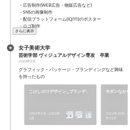
・広告制作(WEB広告・物販広告など) 

・SNSの画像制作 

・配信プラットフォーム(iQIYI)のポスター

・ロゴ制作
さらに表示
女子美術大学
芸術学部 ヴィジュアルデザイン専攻　卒業
2023年3月
グラフィック・パッケージ・ブランディングなど興味
を持ったもの
こけしのリデザイン_ブランディ
モダンなか
ング
を制作しま
2022年5月
-
2022年
2021年10月
-
2
6月
年11月