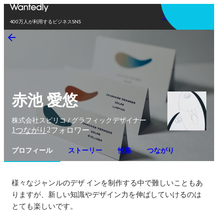
アプリを使う
400万人が利用するビジネスSNS
赤池 愛悠
株式会社スピリコ / グラフィックデザイナー
1
2
つながり
フォロワー
プロフィール
ストーリー
性格
つながり
様々なジャンルのデザ インを制作する中で難しいこともあ
りますが、新しい知識やデザイン力を伸ばしていけるのは
とても楽しいです。