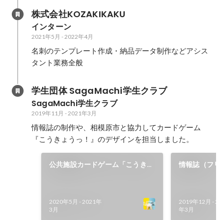
株式会社KOZAKIKAKU
インターン
2021年5月
-
2022年4月
名刺のテンプレート作成・納品データ制作などアシス
タント業務全般
学生団体 SagaMachi学生クラブ
SagaMachi学生クラブ
2019年11月
-
2021年3月
情報誌の制作や、相模原市と協力してカードゲーム
『こうきょうっ！』のデザインを担当しました。
公共施設カードゲーム「こうきょ
情報誌（フ
うっ！」
2020年5月
-
2021年
2019年12月
-
2
3月
年3月