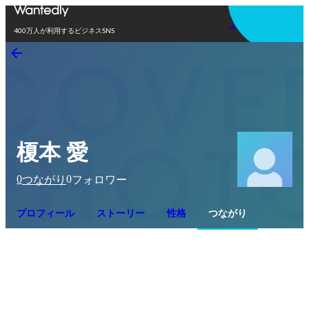
アプリを使う
400万人が利用するビジネスSNS
榎本 愛
0
0
つながり
フォロワー
プロフィール
ストーリー
性格
つながり