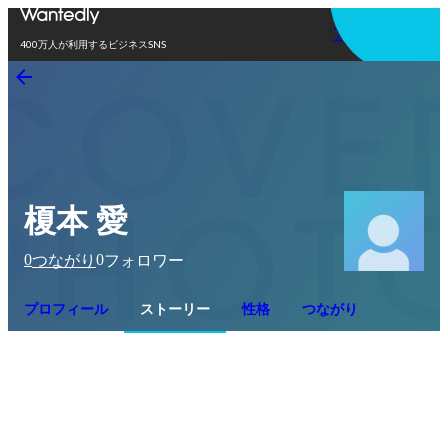
アプリを使う
400万人が利用するビジネスSNS
榎本 愛
0
0
つながり
フォロワー
プロフィール
ストーリー
性格
つながり