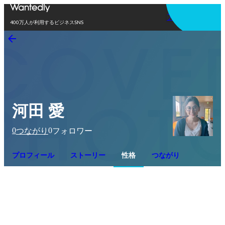
アプリを使う
400万人が利用するビジネスSNS
河田 愛
0
0
つながり
フォロワー
プロフィール
ストーリー
性格
つながり