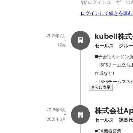
ログインユーザーの
ログインして続きを読む
kubell株
2021年7月
-
現在
セールス　グル
◼️子会社ミナジン
・ISFSチーム立
作成など)

・ISFSチームマネ
さらに表示
株式会社App
2018年6月
-
2021年6月
セールス　課長
◾️OA機器営業
