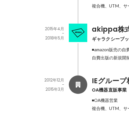
複合機、UTM、サ
akippa
2015年4月
-
2018年5月
ギャラクシーブ
◾️amazon販売の
自費出版の新規開
IEグルー
2012年12月
-
2015年3月
OA機器直販事業
◾️OA機器営業

複合機、UTM、サ