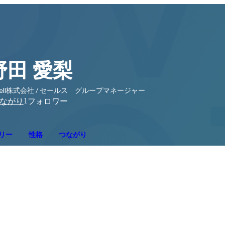
野田 愛梨
bell株式会社 / セールス グループマネージャー
1
ながり
フォロワー
リー
性格
つながり