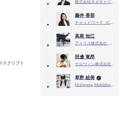
株式会社ネオキャリア, マーケティング本部 本部長
藤井 香苗
チャットワーク（Chatwork）, 事業戦略部 ディレクター
高尾 知江
アイリス株式会社, プロダクトマネジメント部
田邊 竜昂
ークスクリプト
サロウィン株式会社, CS統括本部 エンプラCS部
草野 絵美
Fictionera, Multidisciplinary Artist / CEO / Co-Founder