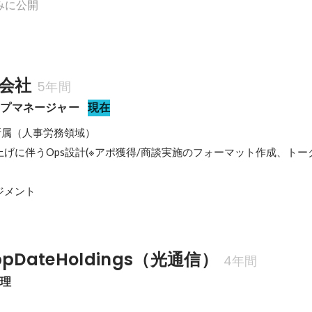
みに公開
式会社
5年間
ープマネージャー
現在
所属（人事労務領域）

ち上げに伴うOps設計(※アポ獲得/商談実施のフォーマット作成、ト
ジメント
DateHoldings（光通信）
4年間
代理